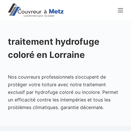
P
a
s
s
e
traitement hydrofuge
r
a
coloré en Lorraine
u
c
o
Nos couvreurs professionnels s’occupent de
n
protéger votre toiture avec notre traitement
t
exclusif par hydrofuge coloré ou incolore. Permet
e
un efficacité contre les intempéries et tous les
n
problèmes climatiques. garantie décennale.
u